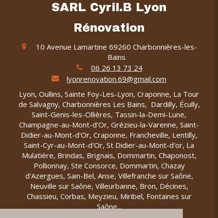
SARL Cyril.B Lyon
Rénovation
10 Avenue Lamartine
69260
Charbonnières-les-
Bains
06 26 13 73 24
lyonrenovation.69@gmail.com
Lyon, Oullins, Sainte Foy-Les-Lyon, Craponne, La Tour
de Salvagny, Charbonnières Les Bains, Dardilly, Écully,
Saint-Genis-les-Ollières, Tassin-la-Demi-Lune,
Champagne-au-Mont-d'Or, Grézieu-la-Varenne, Saint-
Didier-au-Mont-d'Or, Craponne, Francheville, Lentilly,
Saint-Cyr-au-Mont-d'Or, St Didier-au-Mont-d'or, La
Mulatière, Brindas, Brignais, Dommartin, Chaponost,
Pollionnay, Ste Consorce, Dommartin, Chazay
d'Azergues, Sain-Bel, Anse, Villefranche sur Saône,
Neuville sur Saône, Villeurbanne, Bron, Décines,
Chassieu, Corbas, Meyzieu, Miribel, Fontaines sur
Saône...